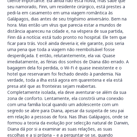
cliente importante. Ela ainda não está noiva, mas sabe que
seu namorado, Finn, um residente cirúrgico, está prestes a
pedi-la em casamento em uma viagem romântica às
Galápagos, dias antes de seu trigésimo aniversário. Bem na
hora. Mas então um vírus que parecia estar a mundos de
distância apareceu na cidade e, na véspera de sua partida,
Finn dá a notícia: está tudo pronto no hospital. Ele tem que
ficar para trás. Você ainda deveria ir, ele garante, pois seria
uma pena que toda a viagem não reembolsável fosse
desperdiçada. E então, relutantemente, ela vai. Quase
imediatamente, as férias dos sonhos de Diana dão errado. A
bagagem dela foi perdida, o Wi-Fi é quase inexistente e o
hotel que reservaram foi fechado devido à pandemia. Na
verdade, toda a ilha está agora em quarentena e ela está
presa até que as fronteiras sejam reabertas.
Completamente isolada, ela deve aventurar-se além da sua
zona de conforto. Lentamente, ela constrói uma conexão
com uma família local quando um adolescente com um
segredo se abre para Diana, apesar da suspeita de seu pai
em relação a pessoas de fora. Nas Ilhas Galápagos, onde se
formou a teoria da evolução por selecção natural de Darwin,
Diana dá por si a examinar as suas relações, as suas
escolhas e a si própria – e a perguntar-se se, quando