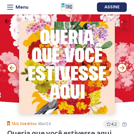
Menu
ASSINE
TAG
Inéditos
Mai/24
4.2
Queria que você estivesse aqui