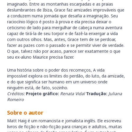
imaginado. Entre as montanhas escarpadas e as praias
deslumbrantes de Ibiza, Grace faz amizades improváveis que
a conduzem numa jornada que desafia a imaginação. Seu
raciocínio lógico é posto à prova e ela precisa deixar o
ceticismo de lado para mergulhar de cabeça numa aventura
capaz de tirá-la de seu torpor e de fazê-la enxergar a vida
com outros olhos. Mas, antes, Grace tem de se perdoar,
fazer as pazes com o passado e se permitir viver de verdade.
O que, talvez não por acaso, parece ser exatamente o que
seu ex-aluno Maurice precisa fazer.
Uma história sobre o poder dos recomeços, A vida
impossível explora os limites do perdão, do luto, da amizade,
e do que significa ser humano em um universo onde
ninguém está, de fato, sozinho.
Créditos:
Projeto gráfico:
Renata Vidal
Tradução:
Juliana
Romeiro
Sobre o autor
Matt Haig é um romancista e jornalista inglês. Ele escreveu
livros de ficção e não-ficção para crianças e adultos, muitas