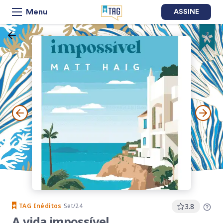
Menu
ASSINE
TAG
Inéditos
Set/24
3.8
A vida impossível