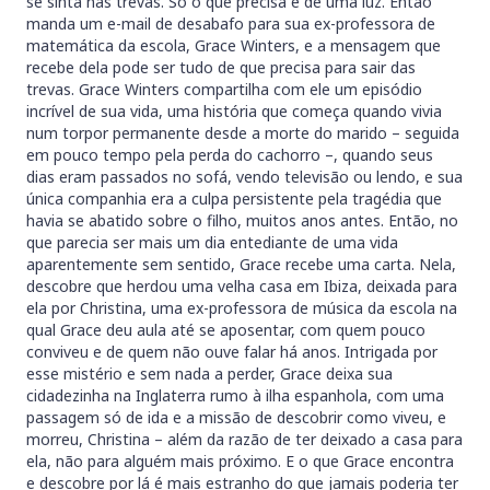
se sinta nas trevas. Só o que precisa é de uma luz. Então
manda um e-mail de desabafo para sua ex-professora de
matemática da escola, Grace Winters, e a mensagem que
recebe dela pode ser tudo de que precisa para sair das
trevas. Grace Winters compartilha com ele um episódio
incrível de sua vida, uma história que começa quando vivia
num torpor permanente desde a morte do marido – seguida
em pouco tempo pela perda do cachorro –, quando seus
dias eram passados no sofá, vendo televisão ou lendo, e sua
única companhia era a culpa persistente pela tragédia que
havia se abatido sobre o filho, muitos anos antes. Então, no
que parecia ser mais um dia entediante de uma vida
aparentemente sem sentido, Grace recebe uma carta. Nela,
descobre que herdou uma velha casa em Ibiza, deixada para
ela por Christina, uma ex-professora de música da escola na
qual Grace deu aula até se aposentar, com quem pouco
conviveu e de quem não ouve falar há anos. Intrigada por
esse mistério e sem nada a perder, Grace deixa sua
cidadezinha na Inglaterra rumo à ilha espanhola, com uma
passagem só de ida e a missão de descobrir como viveu, e
morreu, Christina – além da razão de ter deixado a casa para
ela, não para alguém mais próximo. E o que Grace encontra
e descobre por lá é mais estranho do que jamais poderia ter