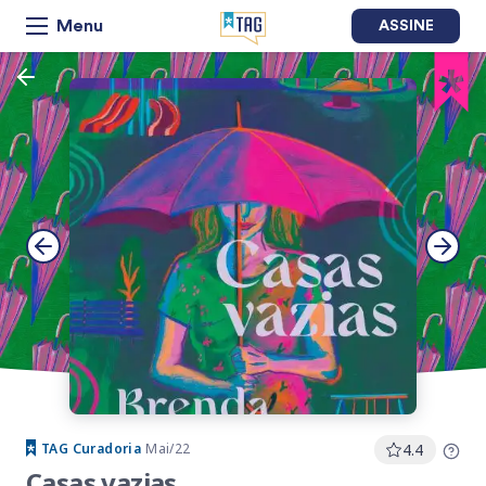
Menu
ASSINE
TAG
Curadoria
Mai/22
4.4
Casas vazias