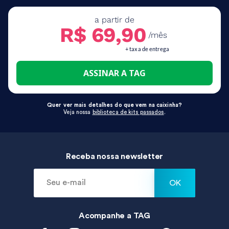
a partir de
R$ 69,90
/mês
+ taxa de entrega
ASSINAR A TAG
Quer ver mais detalhes do que vem na caixinha?
Veja nossa
biblioteca de kits passados
.
Receba nossa newsletter
OK
Acompanhe a
TAG