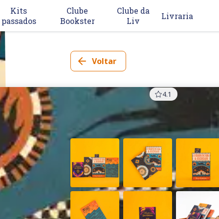
Kits
Clube
Clube da
Livraria
passados
Bookster
Liv
Voltar
TAG
Inéditos
Dez/20
4.1
O mapa de sal e estrelas
Zeyn Joukhadar