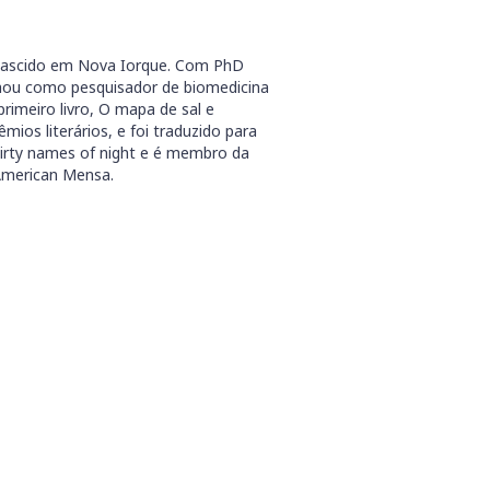
a nascido em Nova Iorque. Com PhD
lhou como pesquisador de biomedicina
primeiro livro, O mapa de sal e
êmios literários, e foi traduzido para
irty names of night e é membro da
 American Mensa.