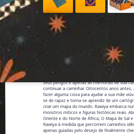
Clique nas imagens para ampliar
Assinar TAG Inéditos
Sinopse
Primeiro Nour perdeu o pai. Depois, a casa on
cidade de Homs, na Síria, para onde a mãe se
família. Mas quando um ataque quase as mata, 
e arriscar a vida todos os dias, ou fugir nova
seus perigos e apenas as memórias de sua ca
continuar a caminhar. Oitocentos anos antes
fazer alguma coisa para ajudar a sua mãe viúv
se de rapaz e torna-se aprendiz de um cartógr
criar um mapa do mundo. Rawiya embarca nu
monstros míticos e figuras históricas reais. A
Oriente e do Norte de África, O Mapa de Sal e
Rawiya à medida que percorrem caminhos idên
apenas guiadas pelo desejo de finalmente che