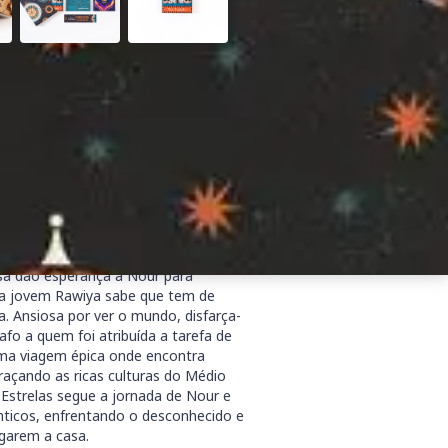
Comprar na Livraria da TAG
de sempre viveu. Reside agora na
 mudou para ficar mais perto da
elas são obrigadas a escolher: ficar
mente. Infelizmente, até a fuga tem os
sa dão esperança a Nour para
, a jovem Rawiya sabe que tem de
a. Ansiosa por ver o mundo, disfarça-
afo a quem foi atribuída a tarefa de
ma viagem épica onde encontra
braçando as ricas culturas do Médio
 Estrelas segue a jornada de Nour e
ticos, enfrentando o desconhecido e
garem a casa.