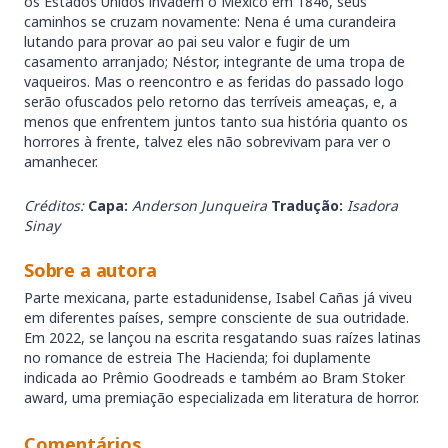
os Estados Unidos invadem o México em 1846, seus
caminhos se cruzam novamente: Nena é uma curandeira
lutando para provar ao pai seu valor e fugir de um
casamento arranjado; Néstor, integrante de uma tropa de
vaqueiros. Mas o reencontro e as feridas do passado logo
serão ofuscados pelo retorno das terríveis ameaças, e, a
menos que enfrentem juntos tanto sua história quanto os
horrores à frente, talvez eles não sobrevivam para ver o
amanhecer.
Créditos:
Capa:
Anderson Junqueira
Tradução:
Isadora
Sinay
Sobre a autora
Parte mexicana, parte estadunidense, Isabel Cañas já viveu
em diferentes países, sempre consciente de sua outridade.
Em 2022, se lançou na escrita resgatando suas raízes latinas
no romance de estreia The Hacienda; foi duplamente
indicada ao Prêmio Goodreads e também ao Bram Stoker
award, uma premiação especializada em literatura de horror.
Comentários