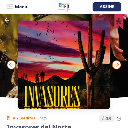
Menu
ASSINE
TAG
Inéditos
Jun/25
3.9
Invasores del Norte