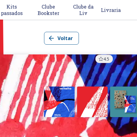
Kits
Clube
Clube da
Livraria
passados
Bookster
Liv
Voltar
TAG
Curadoria
Mai/26
4.5
O voo da guará vermelha
Maria Valéria Rezende
Clique nas imagens para ampliar