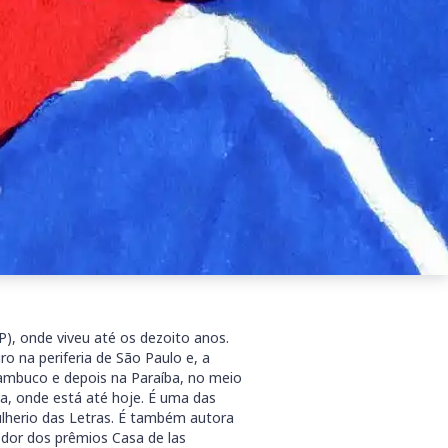
adoria
aís em busca de alguém que o ajude a
a, conhece as letras precariamente,
 desses dois personagens nascem as
que Irene esperou tanto tempo para
 amena a luta de Irene contra a
o pedreiro de ganhar a vida como
gência, Maria Valéria Rezende narra a
dos por um passado difícil,
lidade de horizontes mais amplos.
), onde viveu até os dezoito anos.
o na periferia de São Paulo e, a
nambuco e depois na Paraíba, no meio
a, onde está até hoje. É uma das
Mulherio das Letras. É também autora
dor dos prêmios Casa de las