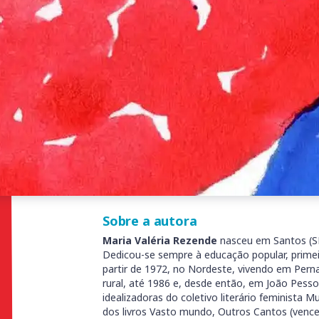
Assinar TAG Cur
Sinopse
Rosálio, pedreiro e analfabeto, atravessa o p
ler e escrever. Irene, prostituta e soropositiv
mas o bastante para ensiná-las. Do encontro
histórias que Rosálio não cansa de contar, e 
ouvir. O encanto da fala de Rosálio torna mais
doença e transforma em realidade o desejo d
contador de histórias. Com delicadeza e inteli
trajetória desses dois personagens que, marca
descobrem o amor, a cumplicidade e a possibi
Créditos:
Capa:
Fernanda Ficher
Sobre a autora
Maria Valéria Rezende
nasceu em Santos (SP
Dedicou-se sempre à educação popular, primeir
partir de 1972, no Nordeste, vivendo em Per
rural, até 1986 e, desde então, em João Pesso
idealizadoras do coletivo literário feminista 
dos livros Vasto mundo, Outros Cantos (vence