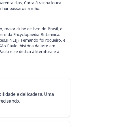
uarenta dias, Carta à rainha louca
nhar pássaros à mão.
o, maior clube de livro do Brasil, e
venil da Encyclopaedia Britannica.
s.(FNLIJ). Fernando foi roqueiro, e
São Paulo, história da arte em
ulo e se dedica à literatura e à
bilidade e delicadeza. Uma
recisando.